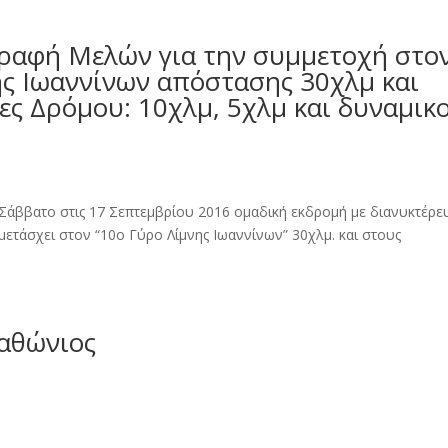
γραφή Μελών για την συμμετοχή στο
ης Ιωαννίνων απόστασης 30χλμ και
ς Δρόμου: 10χλμ, 5χλμ και δυναμικ
 Σάββατο στις 17 Σεπτεμβρίου 2016 ομαδική εκδρομή με διανυκτέρε
ετάσχει στον “10ο Γύρο Λίμνης Ιωαννίνων” 30χλμ. και στους
ραθώνιος