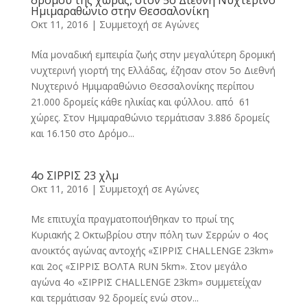
δρόμου της χώρας, στον 5ο Διεθνή Νυχτερινό
Ημιμαραθώνιο στην Θεσσαλονίκη
Οκτ 11, 2016
|
Συμμετοχή σε Αγώνες
Μία μοναδική εμπειρία ζωής στην μεγαλύτερη δρομική
νυχτερινή γιορτή της Ελλάδας, έζησαν στον 5ο Διεθνή
Νυχτερινό Ημιμαραθώνιο Θεσσαλονίκης περίπου
21.000 δρομείς κάθε ηλικίας και φύλλου. από 61
χώρες. Στον Ημιμαραθώνιο τερμάτισαν 3.886 δρομείς
και 16.150 στο Δρόμο...
4ο ΣΙΡΡΙΣ 23 χλμ
Οκτ 11, 2016
|
Συμμετοχή σε Αγώνες
Με επιτυχία πραγματοποιήθηκαν το πρωί της
Κυριακής 2 Οκτωβρίου στην πόλη των Σερρών ο 4ος
ανοικτός αγώνας αντοχής «ΣΙΡΡΙΣ CHALLENGE 23km»
και 2ος «ΣΙΡΡΙΣ ΒΟΛΤΑ RUN 5km». Στον μεγάλο
αγώνα 4ο «ΣΙΡΡΙΣ CHALLENGE 23km» συμμετείχαν
και τερμάτισαν 92 δρομείς ενώ στον...