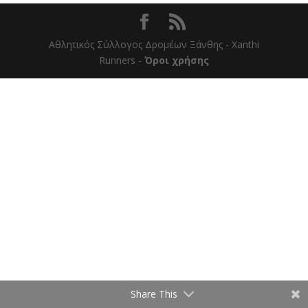
Αθλητικός Σύλλογος Δρομέων Ξάνθης - Xanthi
Runners -
Όροι χρήσης
Share This