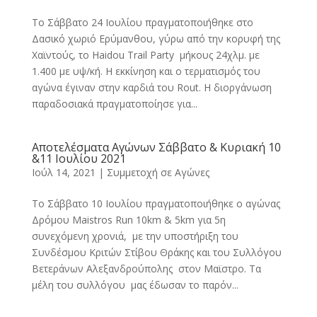
Το Σάββατο 24 Ιουλίου πραγματοποιήθηκε στο
Δασικό χωριό Ερύμανθου, γύρω από την κορυφή της
Χαϊντούς, το Haidou Trail Party μήκους 24χλμ. με
1.400 με υψ/κή. Η εκκίνηση και ο τερματισμός του
αγώνα έγιναν στην καρδιά του Rout. Η διοργάνωση
παραδοσιακά πραγματοποίησε για...
Αποτελέσματα Αγώνων Σάββατο & Κυριακή 10
&11 Ιουλίου 2021
Ιούλ 14, 2021
|
Συμμετοχή σε Αγώνες
Το Σάββατο 10 Ιουλίου πραγματοποιήθηκε ο αγώνας
Δρόμου Maistros Run 10km & 5km για 5η
συνεχόμενη χρονιά, με την υποστήριξη του
Συνδέσμου Κριτών Στίβου Θράκης και του Συλλόγου
Βετεράνων Αλεξανδρούπολης στον Μαϊστρο. Τα
μέλη του συλλόγου μας έδωσαν το παρόν...