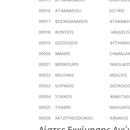
00916 ATHANASIOU SOTIRIS
00917 BEZIRGIANNIDIS ATHANA
00918 BONTIOS VAGGELIS 
00919 GODOSIDIS EFTHIMIO
00920 MAKRIS CHARALAMPOS
00921 MERKOURIS NIKOLAOS
00922 MILONAS VASILIOS 
00923 SOPIADIS GEORGIOS
00924 STAIKOS ANASTASIOS
00925 TSIAMIS NIKOLAOS 
00926 XATZITHEODOROU KIRIA
Λίστες Εκκίνησης Αγώ