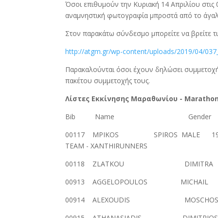
Όσοι επιθυμούν την Κυριακή 14 Απριλίου στις
αναμνηστική φωτογραφία μπροστά από το άγα
Στον παρακάτω σύνδεσμο μπορείτε να βρείτε τι
http://atgm.gr/wp-content/uploads/2019/04/037_
Παρακαλούνται όσοι έχουν δηλώσει συμμετοχή
πακέτου συμμετοχής τους.
Λίστες Εκκίνησης
M
αραθωνίου -
Maratho
Bib Name Gender DOB
00117 MPIKOS SPIROS M
TEAM - XANTHIRUNNERS
00118 ZLATKOU DIMITRA F
00913 AGGELOPOULOS MICHAI
00914 ALEXOUDIS MOSCHOS 
00915 ATHANASIADIS DIMITRI