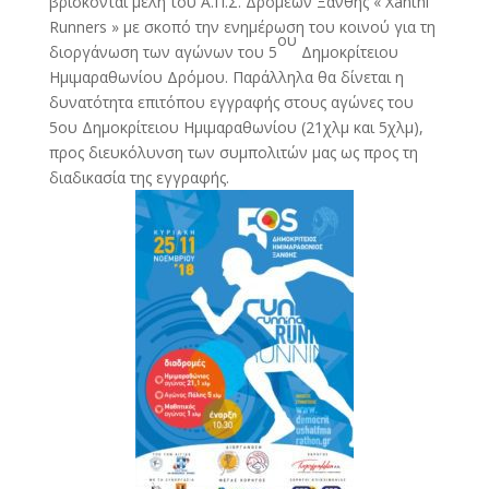
βρίσκονται μέλη του Α.Π.Σ. Δρομέων Ξάνθης « Xanthi
Runners » με σκοπό την ενημέρωση του κοινού για τη
ου
διοργάνωση των αγώνων του 5
Δημοκρίτειου
Ημιμαραθωνίου Δρόμου. Παράλληλα θα δίνεται η
δυνατότητα επιτόπου εγγραφής στους αγώνες του
5ου Δημοκρίτειου Ημιμαραθωνίου (21χλμ και 5χλμ),
προς διευκόλυνση των συμπολιτών μας ως προς τη
διαδικασία της εγγραφής.