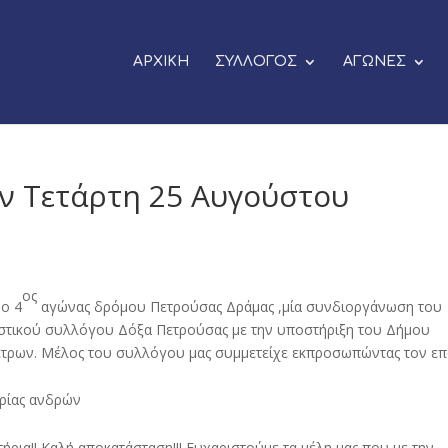
ΑΡΧΙΚΗ
ΣΥΛΛΟΓΟΣ
ΑΓΩΝΕΣ
ν Τετάρτη 25 Αυγούστου
ος
 ο 4
αγώνας δρόμου Πετρούσας Δράμας ,μία συνδιοργάνωση του
στικού συλλόγου Δόξα Πετρούσας με την υποστήριξη του Δήμου
έτρων. Μέλος του συλλόγου μας συμμετείχε εκπροσωπώντας τον επ
ρίας ανδρών
ια!! Καλή αποκατάσταση!!! Ευχαριστούμε τα μέλη μας που με την