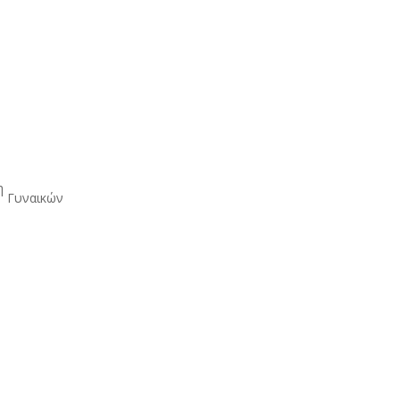
η
Γυναικών