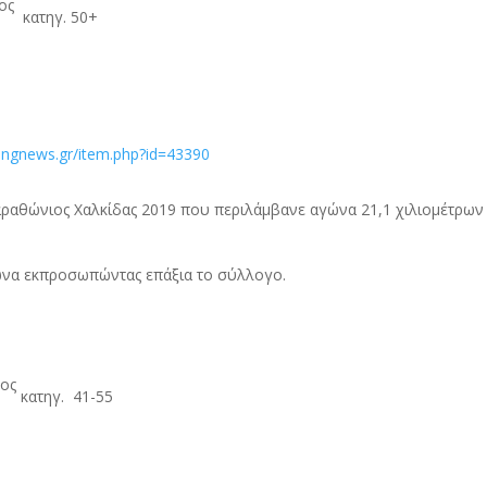
ος
κατηγ. 50+
ingnews.gr/item.php?id=43390
ραθώνιος Χαλκίδας 2019 που περιλάμβανε αγώνα 21,1 χιλιομέτρων 
ώνα εκπροσωπώντας επάξια το σύλλογο.
ος
2
κατηγ. 41-55