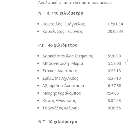
Αναλυτικά τα αποτελέσματα των μελών:
N.T.R. 110
χιλιόμετρα
Βουτσιλάς Ευάγγελος 17:01:34
Κουλέντζας Γεώργιος 20:06:34
P
.
P
. 46 χιλιόμετρα
Δασκαλόπουλος Στέφανος 5:20:00
Μπουγιουκλή Μαρία 5:58:03 1
Στάικος Αναστάσιος 6:23:18
Σμιξιώτης Αχιλλέας 6:37:10
Αβραμίδου Αναστασία 6:37:38
Μακρής Χαράλαμπος 7:54:05
Κίτσος Αθανάσιος 8:04:58
Τσαγγάλας Ιωάννης 8:38:55
N
.
T
. 10 χιλιόμετρα