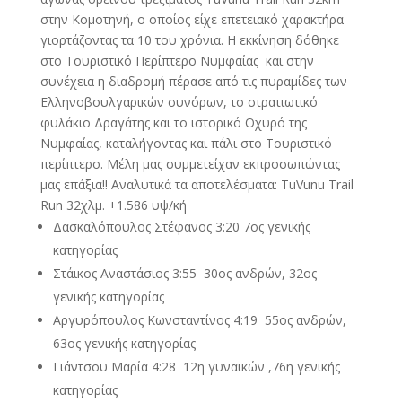
στην Κομοτηνή, ο οποίος είχε επετειακό χαρακτήρα
γιορτάζοντας τα 10 του χρόνια. Η εκκίνηση δόθηκε
στο Τουριστικό Περίπτερο Νυμφαίας και στην
συνέχεια η διαδρομή πέρασε από τις πυραμίδες των
Ελληνοβουλγαρικών συνόρων, το στρατιωτικό
φυλάκιο Δραγάτης και το ιστορικό Οχυρό της
Νυμφαίας, καταλήγοντας και πάλι στο Τουριστικό
περίπτερο. Μέλη μας συμμετείχαν εκπροσωπώντας
μας επάξια!! Αναλυτικά τα αποτελέσματα: TuVunu Trail
Run 32χλμ. +1.586 υψ/κή
Δασκαλόπουλος Στέφανος 3:20 7ος γενικής
κατηγορίας
Στάικος Αναστάσιος 3:55 30ος ανδρών, 32ος
γενικής κατηγορίας
Αργυρόπουλος Κωνσταντίνος 4:19 55ος ανδρών,
63ος γενικής κατηγορίας
Γιάντσου Μαρία 4:28 12η γυναικών ,76η γενικής
κατηγορίας