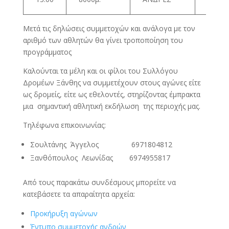
μεγαλ
Μετά τις δηλώσεις συμμετοχών και ανάλογα με τον
αριθμό των αθλητών θα γίνει τροποποίηση του
προγράμματος
Καλούνται τα μέλη και οι φίλοι του Συλλόγου
Δρομέων Ξάνθης να συμμετέχουν στους αγώνες είτε
ως δρομείς, είτε ως εθελοντές, στηρίζοντας έμπρακτα
μια σημαντική αθλητική εκδήλωση της περιοχής μας.
Τηλέφωνα επικοινωνίας:
Σουλτάνης Άγγελος 6971804812
Ξανθόπουλος Λεωνίδας 6974955817
Από τους παρακάτω συνδέσμους μπορείτε να
κατεβάσετε τα απαραίτητα αρχεία:
Προκήρυξη αγώνων
Έντυπο συμμετοχής ανδρών