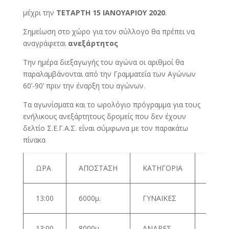
μέχρι την
TETΑΡΤΗ 15 ΙΑΝΟΥΑΡΙΟΥ 2020
.
Σημείωση στο χώρο για τον σύλλογο θα πρέπει να
αναγράφεται
ανεξάρτητος
Την ημέρα διεξαγωγής του αγώνα οι αριθμοί θα
παραλαμβάνονται από την Γραμματεία των Αγώνων
60’-90’ πριν την έναρξη του αγώνων.
Τα αγωνίσματα και το ωρολόγιο πρόγραμμα για τους
ενήλικους ανεξάρτητους δρομείς που δεν έχουν
δελτίο Σ.Ε.Γ.Α.Σ. είναι σύμφωνα με τον παρακάτω
πίνακα
ΕΤΟΣ
ΩΡΑ
ΑΠΟΣΤΑΣΗ
ΚΑΤΗΓΟΡΙΑ
ΓΕΝΝ
2000 κ
13:00
6000μ.
ΓΥΝΑΙΚΕΣ
μεγαλ
2000 κ
13:00
8000μ.
ΑΝΔΡΕΣ