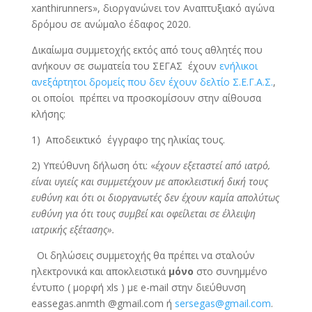
xanthirunners», διοργανώνει τον Αναπτυξιακό αγώνα
δρόμου σε ανώμαλο έδαφος 2020.
Δικαίωμα συμμετοχής εκτός από τους αθλητές που
ανήκουν σε σωματεία του ΣΕΓΑΣ έχουν
ενήλικοι
ανεξάρτητοι δρομείς που δεν έχουν δελτίο Σ.Ε.Γ.Α.Σ.
,
οι οποίοι πρέπει να προσκομίσουν στην αίθουσα
κλήσης:
1) Αποδεικτικό έγγραφο της ηλικίας τους.
2) Υπεύθυνη δήλωση ότι: «
έχουν εξεταστεί από ιατρό,
είναι υγιείς και συμμετέχουν με αποκλειστική δική τους
ευθύνη και ότι οι διοργανωτές δεν έχουν καμία απολύτως
ευθύνη για ότι τους συμβεί και οφείλεται σε έλλειψη
ιατρικής εξέτασης».
Οι δηλώσεις συμμετοχής θα πρέπει να σταλούν
ηλεκτρονικά και αποκλειστικά
μόνο
στο συνημμένο
έντυπο ( μορφή xls ) με e-mail στην διεύθυνση
eassegas.anmth @gmail.com ή
sersegas@gmail.com
.