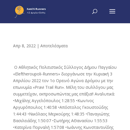
Απρ 8, 2022
|
Αποτελέσματα
Ο Αθλητικός Πολιτιστικός Σύλλογος Δήμου Παγγαίου
«Eleftheroupoli-Runners» διοργάνωσε την Κυριακή 3
Απριλίου 2022 τον 1ο Ορεινό Αγώνα Δρόμου με την
επωνυμία «Pravi Trail Run». Μέλη του συλλόγου μας
συμμετείχαν, εκπροσωπώντας μας επάξια!! Αναλυτικά:
•Μιχάλης Αγγελόπουλος 1:28:55 •Κων/νος
Αργυρόπουλος 1:40:58 •Απόστολος Γκουστούδης
1:44:43 •Νικόλαος Μερκούρης 1:48:35 •Παναγιώτης
Βασιλειάδης 1:50:07 •Σωτήρης ΑΘανασίου 1:55:53
•Κατερίνα Πορναλή 1:57:08 •Ιωάννης Κωνσταντινίδης