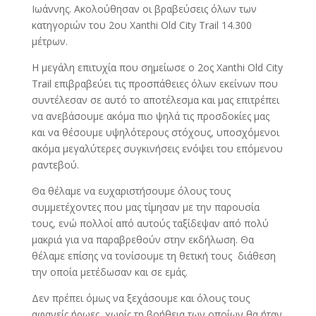
Ιωάννης. Ακολούθησαν οι βραβεύσεις όλων των
κατηγοριών του 2ου Xanthi Old City Trail 14.300
μέτρων.
Η μεγάλη επιτυχία που σημείωσε ο 2ος Xanthi Old City
Trail επιβραβεύει τις προσπάθειες όλων εκείνων που
συντέλεσαν σε αυτό το αποτέλεσμα και μας επιτρέπει
να ανεβάσουμε ακόμα πιο ψηλά τις προσδοκίες μας
και να θέσουμε υψηλότερους στόχους, υποσχόμενοι
ακόμα μεγαλύτερες συγκινήσεις ενόψει του επόμενου
ραντεβού.
Θα θέλαμε να ευχαριστήσουμε όλους τους
συμμετέχοντες που μας τίμησαν με την παρουσία
τους, ενώ πολλοί από αυτούς ταξίδεψαν από πολύ
μακριά για να παραβρεθούν στην εκδήλωση. Θα
θέλαμε επίσης να τονίσουμε τη θετική τους διάθεση
την οποία μετέδωσαν και σε εμάς.
Δεν πρέπει όμως να ξεχάσουμε και όλους τους
αφανείς ήρωες, χωρίς τη βοήθεια των οποίων θα ήταν