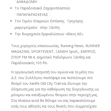
¨ΑΛΦΑΔΟΜΗ¨.
Το Παραδοσιακό Ζαχαροπλαστείο
¨ΠΑΠΑΠΑΡΑΣΚΕΥΑΣ¨.
Τον Όμιλο Εταιρειών Εστίασης ¨Γρηγόρης
μικρογεύματα¨ στην ΞάνΘη.
Την Βιομηχανία Εμφιαλώσεων «Βίκος ΑΕ».
Τους χορηγούς επικοινωνίας, Running News, RUNNER
MAGAZINE, SPORTEVENT, ΞΑΝΘΗ Sport,, ΕΜΠΡΟΣ,
ΣΠΟΡ FM 98.4, Δημοτικό Ραδιόφωνο Ξάνθης και
Παραδοσιακός 103 fm.
Η οργανωτική επιτροπή του αγώνα και τα μέλη του
Δ.Σ. του Συλλόγου πιστέψαμε και πιστεύουμε στο
θεσμό του Xanthi Old City Trail και δίνουμε την
δέσμευση μας για την καθιέρωση της διοργάνωσης ως
μόνιμου και καταξιωμένου θεσμού στην περιοχή μας.
Στα πλαίσια αυτά θα θέλαμε να σας παρακαλέσουμε
εσάς τους αθλητές και τους θεατές που συμμετείχατε