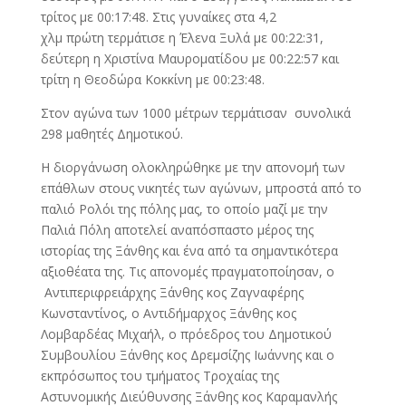
τρίτος με 00:17:48. Στις γυναίκες στα 4,2
χλμ πρώτη τερμάτισε η Έλενα Ξυλά με 00:22:31,
δεύτερη η Χριστίνα Μαυροματίδου με 00:22:57 και
τρίτη η Θεοδώρα Κοκκίνη με 00:23:48.
Στον αγώνα των 1000 μέτρων τερμάτισαν συνολικά
298 μαθητές Δημοτικού.
Η διοργάνωση ολοκληρώθηκε με την απονομή των
επάθλων στους νικητές των αγώνων, μπροστά από το
παλιό Ρολόι της πόλης μας, το οποίο μαζί με την
Παλιά Πόλη αποτελεί αναπόσπαστο μέρος της
ιστορίας της Ξάνθης και ένα από τα σημαντικότερα
αξιοθέατα της. Τις απονομές πραγματοποίησαν, ο
Αντιπεριφρειάρχης Ξάνθης κος Ζαγναφέρης
Κωνσταντίνος, ο Αντιδήμαρχος Ξάνθης κος
Λομβαρδέας Μιχαήλ, ο πρόεδρος του Δημοτικού
Συμβουλίου Ξάνθης κος Δρεμσίζης Ιωάννης και ο
εκπρόσωπος του τμήματος Τροχαίας της
Αστυνομικής Διεύθυνσης Ξάνθης κος Καραμανλής