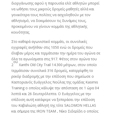
διοργάνωσης αφού η παρουσία ελίτ αθλητών μπορεί
να ωθήσει τους μικρούς δρομείς-μαθητές αλλά και
γενικότερα τους πολίτες να ασχοληθούν με τον
αθλητισμό, να δοκιμάσουν τις δυνάμεις τους,
προκειμένου να γίνουν κομμάτι της αθλητικής
κοινότητας.
Στο καθαρά αγωνιστικό κομμάτι, οι συνολικές
εγγραφές ανήλθαν στις 1050 ενώ οι δρομείς που
έλαβαν μέρος και τερμάτισαν την ημέρα του αγώνα σε
όλα τα αγωνίσματα στις 917. Φέτος στον αγώνα του
ου
2
Xanthi Old City Trail 14.300 μέτρων, στον οποίο
τερμάτισαν συνολικά 316 δρομείς, κατερρίφθη το
ρεκόρ διαδρομής με την επίδοση που σημείωσε ο
Καστοριανός Ευάγγελος Νούλας της ομάδας Kasimis
Training ο οποίος κάλυψε την απόσταση σε 1 ώρα 04
λεπτά και 26 δευτερόλεπτα. Ο Ευάγγελος με την
επίδοση αυτή κατάφερε να ξεπεράσει την επίδοση
του Καβαλιώτη αθλητή της τότε SALOMON HELLAS
και σήμερα της IRON TEAM , Νίκο Σιδερίδη ο οποίος