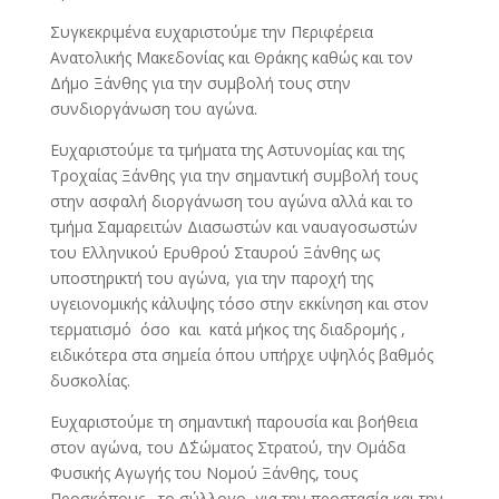
Συγκεκριμένα ευχαριστούμε την Περιφέρεια
Ανατολικής Μακεδονίας και Θράκης καθώς και τον
Δήμο Ξάνθης για την συμβολή τους στην
συνδιοργάνωση του αγώνα.
Ευχαριστούμε τα τμήματα της Αστυνομίας και της
Τροχαίας Ξάνθης για την σημαντική συμβολή τους
στην ασφαλή διοργάνωση του αγώνα αλλά και το
τμήμα Σαμαρειτών Διασωστών και ναυαγοσωστών
του Ελληνικού Ερυθρού Σταυρού Ξάνθης ως
υποστηρικτή του αγώνα, για την παροχή της
υγειονομικής κάλυψης τόσο στην εκκίνηση και στον
τερματισμό όσο και κατά μήκος της διαδρομής ,
ειδικότερα στα σημεία όπου υπήρχε υψηλός βαθμός
δυσκολίας.
Ευχαριστούμε τη σημαντική παρουσία και βοήθεια
στον αγώνα, του Δ΄Σώματος Στρατού, την Ομάδα
Φυσικής Αγωγής του Νομού Ξάνθης, τους
Προσκόπους, το σύλλογο για την προστασία και την