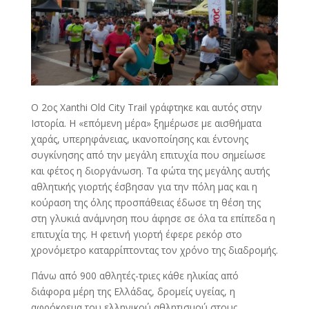
Ο 2ος Xanthi Old City Trail γράφτηκε και αυτός στην
Ιστορία. Η «επόμενη μέρα» ξημέρωσε με αισθήματα
χαράς, υπερηφάνειας, ικανοποίησης και έντονης
συγκίνησης από την μεγάλη επιτυχία που σημείωσε
και φέτος η διοργάνωση. Τα φώτα της μεγάλης αυτής
αθλητικής γιορτής έσβησαν για την πόλη μας και η
κούραση της όλης προσπάθειας έδωσε τη θέση της
στη γλυκιά ανάμνηση που άφησε σε όλα τα επίπεδα η
επιτυχία της. Η φετινή γιορτή έφερε ρεκόρ στο
χρονόμετρο καταρρίπτοντας τον χρόνο της διαδρομής.
Πάνω από 900 αθλητές-τριες κάθε ηλικίας από
διάφορα μέρη της Ελλάδας, δρομείς υγείας, η
αφρόκρεμα του ελληνικού αθλητισμού στους