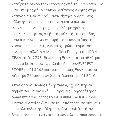
κατείχε το ρεκόρ της διαδρομής από τον 1ο Xanthi Old
City Trail με χρόνο 1:04:56. Δεύτερος νικητής στην
κατηγορία των ανδρών αναδείχτηκε ο Δραμινός
αθλητής του ¨ONE STEP BEYOND-DRAMA
RUNNERS¨, Δήμητρης Τσεφαλής με χρόνο
01:05:05 και τρίτος ο Εβρίτης Αθλητής της ομάδας ¨
LYKOI KEXAGIOGLOY¨, Χρήστος Γιαννακάκης με
χρόνο 01:09:43. Στις γυναίκες πρώτη τερμάτισε
η Δραμινή αθλήτρια Μαμανίδου Γεωργία της IRON
TEAM με 01:27:28, δεύτερη η Ξανθιώτισσα αθλήτρια
Ιωάννα Κούτσικου των Xanthi Runners/EVEREST
STORE με 01:32:02 και τρίτη η επίσης Ξανθιώτισσα
Δήμητρα Ζλάτκου των Xanthi Runners με 01:32:16.
Στον Δρόμο Παλιάς Πόλης των 4,2 χιλιομέτρων
τερμάτισαν συνολικά 303 δρομείς. Γρηγορότερος
όλων ήταν ο αθλητής του ΑΠΟΦΚΑ ΞΑΝΘΗΣ Σαλί
Τσιτάκ, ο οποίος διένυσε την απόσταση σε 00:17:13.
Ο Πτολεμαδιώτης αθλητής Χρήστος Φίτζιος ήταν
δεύτερος με 00:17:17 και ο Ευάγγελος Παπαϊωάννου