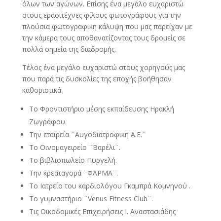
όλων των αγώνων. Επίσης ένα μεγάλο ευχαριστώ
στους ερασιτέχνες φίλους φωτογράφους για την
πλούσια φωτογραφική κάλυψη που μας παρείχαν με
την κάμερα τους αποθανατίζοντας τους δρομείς σε
πολλά σημεία της διαδρομής.
Τέλος ένα μεγάλο ευχαριστώ στους χορηγούς μας
που παρά τις δυσκολίες της εποχής βοήθησαν
καθοριστικά:
Το Φροντιστήριο μέσης εκπαίδευσης Ηρακλή
Ζωγράφου.
Την εταιρεία ¨Αυγοδιατροφική Α.Ε.¨
Το Οινομαγειρείο ¨Βαρέλι¨.
Το βιβλιοπωλείο Πυργελή.
Την κρεαταγορά ¨ΦΑΡΜΑ¨.
Το Ιατρείο του καρδιολόγου Γκαμπρά Κομνηνού .
Το γυμναστήριο ¨Venus Fitness Club¨.
Τις Οικοδομικές Επιχειρήσεις Ι. Αναστασιάδης