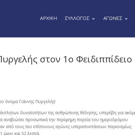
ΑΡΧΙΚΗ
ΣΥΛΛΟΓΟΣ
ΑΓΩΝΕΣ
Πυργελής στον 1ο Φειδιππίδειο
το όνομα Γιάννης Πυργελής!
ξάντλητων δυνατοτήτων της ανθρώπινης θέλησης, υπερέβη για ακόμ
 να αναβιώσει προσωπικά την περίφημη πορεία του ημεροδρόμου
ε έναν από τους πιο επίπονους αγώνες υπεραποστάσεων παγκοσμίως
 ώρες και 52 λεπτά.