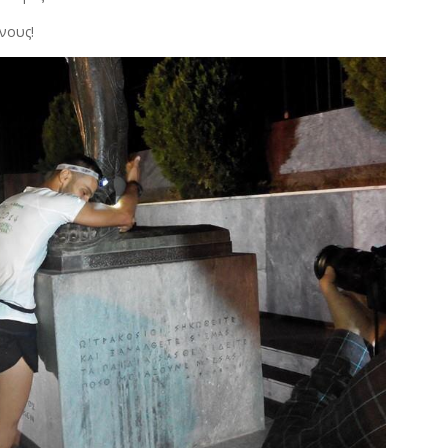
νους!