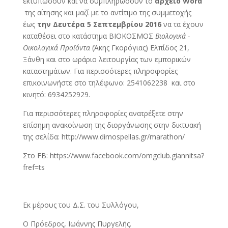
εκτυπώσουν και να συμπληρώσουν το
αρχείο Word
της αίτησης και μαζί με το αντίτιμο της συμμετοχής
έως
την Δευτέρα 5 Σεπτεμβρίου 2016
να τα έχουν
καταθέσει στο κατάστημα ΒΙΟΚΟΣΜΟΣ
Βιολογικά -
Οικολογικά Προϊόντα
(Άκης Γκορόγιας) Ελπίδος 21,
Ξάνθη και στο ωράριο λειτουργίας των εμπορικών
καταστημάτων. Για περισσότερες πληροφορίες
επικοινωνήστε στο τηλέφωνο: 2541062238 και στο
κινητό: 6934252929.
Για περισσότερες πληροφορίες ανατρέξετε στην
επίσημη ανακοίνωση της διοργάνωσης στην δικτυακή
της σελίδα: http://www.dimospellas.gr/marathon/
Στο FB: https://www.facebook.com/omgclub.giannitsa?
fref=ts
Εκ μέρους του Δ.Σ. του Συλλόγου,
Ο Πρόεδρος, Ιωάννης Πυργελής.