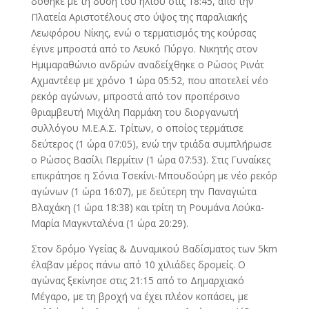
δόθηκε με τη δύση του ήλιου στις 18:45, από την
Πλατεία Αριστοτέλους στο ύψος της παραλιακής
Λεωφόρου Νίκης, ενώ ο τερματισμός της κούρσας
έγινε μπροστά από το Λευκό Πύργο. Νικητής στον
Ημιμαραθώνιο ανδρών αναδείχθηκε ο Ρώσος Ρινάτ
Αχμαντέεφ με χρόνο 1 ώρα 05:52, που αποτελεί νέο
ρεκόρ αγώνων, μπροστά από τον προπέρσινο
θριαμβευτή Μιχάλη Παρμάκη του διοργανωτή
συλλόγου Μ.Ε.Α.Σ. Τρίτων, ο οποίος τερμάτισε
δεύτερος (1 ώρα 07:05), ενώ την τριάδα συμπλήρωσε
ο Ρώσος Βασίλι Περμίτιν (1 ώρα 07:53). Στις Γυναίκες
επικράτησε η Σόνια Τσεκίνι-Μπουδούρη με νέο ρεκόρ
αγώνων (1 ώρα 16:07), με δεύτερη την Παναγιώτα
Βλαχάκη (1 ώρα 18:38) και τρίτη τη Ρουμάνα Λούκα-
Μαρία Μαγκνταλένα (1 ώρα 20:29).
Στον δρόμο Υγείας & Δυναμικού Βαδίσματος των 5km
έλαβαν μέρος πάνω από 10 χιλιάδες δρομείς. Ο
αγώνας ξεκίνησε στις 21:15 από το Δημαρχιακό
Μέγαρο, με τη βροχή να έχει πλέον κοπάσει, με