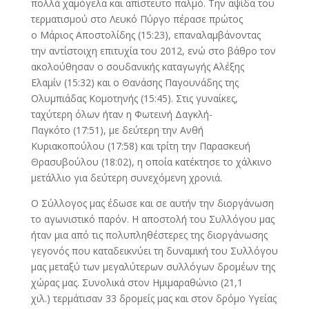
πολλά χαμόγελα και απίστευτο παλμό. Την αψίδα του
τερματισμού στο Λευκό Πύργο πέρασε πρώτος
ο Μάριος Αποστολίδης (15:23), επαναλαμβάνοντας
την αντίστοιχη επιτυχία του 2012, ενώ στο βάθρο τον
ακολούθησαν ο σουδανικής καταγωγής Αλέξης
Ελαμίν (15:32) και ο Θανάσης Παγουνάδης της
Ολυμπιάδας Κομοτηνής (15:45). Στις γυναίκες,
ταχύτερη όλων ήταν η Φωτεινή Δαγκλή-
Παγκότο (17:51), με δεύτερη την Ανθή
Κυριακοπούλου (17:58) και τρίτη την Παρασκευή
Θρασυβούλου (18:02), η οποία κατέκτησε το χάλκινο
μετάλλιο για δεύτερη συνεχόμενη χρονιά.
Ο Σύλλογος μας έδωσε και σε αυτήν την διοργάνωση
το αγωνιστικό παρόν. Η αποστολή του Συλλόγου μας
ήταν μια από τις πολυπληθέστερες της διοργάνωσης
γεγονός που καταδεικνύει τη δυναμική του Συλλόγου
μας μεταξύ των μεγαλύτερων συλλόγων δρομέων της
χώρας μας. Συνολικά στον Ημιμαραθώνιο (21,1
χιλ.) τερμάτισαν 33 δρομείς μας και στον δρόμο Υγείας