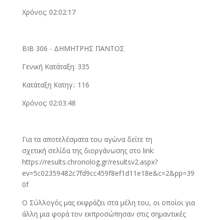
Χρόνος: 02:02:17
ΒΙΒ 306 - ΔΗΜΗΤΡΗΣ ΠΑΝΤΟΣ
Γενική Κατάταξη: 335
Κατάταξη Κατηγ.: 116
Χρόνος: 02:03:48
Για τα αποτελέσματα του αγώνα δείτε τη
σχετική σελίδα της διοργάνωσης στο link:
https://results.chronolog.gr/resultsv2.aspx?
ev=5c02359482c7fd9cc459f8ef1d11e18e&c=2&pp=39
0f
Ο Σύλλογός μας εκφράζει στα μέλη του, οι οποίοι για
άλλη μια φορά τον εκπροσώπησαν στις σημαντικές