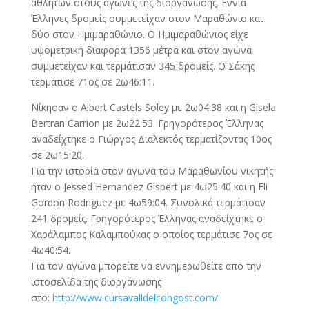
αθλητών στους αγώνες της διοργάνωσης. Εννιά
Έλληνες δρομείς συμμετείχαν στον Μαραθώνιο και
δύο στον Ημιμαραθώνιο. Ο Ημιμαραθώνιος είχε
υψομετρική διαφορά 1356 μέτρα και στον αγώνα
συμμετείχαν και τερμάτισαν 345 δρομείς. Ο Σάκης
τερμάτισε 71ος σε 2ω46:11.
Νίκησαν ο Albert Castels Soley με 2ω04:38 και η Gisela
Bertran Carrion με 2ω22:53. Γρηγορότερος Έλληνας
αναδείχτηκε ο Γιώργος Διαλεκτός τερματίζοντας 10ος
σε 2ω15:20.
Για την ιστορία στον αγωνα του Μαραθωνίου νικητής
ήταν ο Jessed Hernandez Gispert με 4ω25:40 και η Eli
Gordon Rodriguez με 4ω59:04. Συνολικά τερμάτισαν
241 δρομείς. Γρηγορότερος Έλληνας αναδείχτηκε ο
Χαράλαμπος Καλαμπούκας ο οποίος τερμάτισε 7ος σε
4ω40:54.
Για τον αγώνα μπορείτε να εννημερωθείτε απο την
ιστοσελίδα της διοργάνωσης
στο:
http://www.cursavalldelcongost.com/