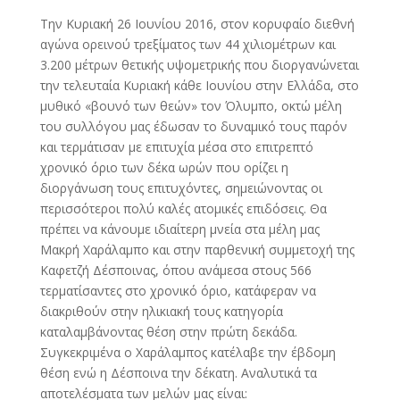
Την Κυριακή 26 Ιουνίου 2016, στον κορυφαίο διεθνή
αγώνα ορεινού τρεξίματος των 44 χιλιομέτρων και
3.200 μέτρων θετικής υψομετρικής που διοργανώνεται
την τελευταία Κυριακή κάθε Ιουνίου στην Ελλάδα, στο
μυθικό «βουνό των θεών» τον Όλυμπο, οκτώ μέλη
του συλλόγου μας έδωσαν το δυναμικό τους παρόν
και τερμάτισαν με επιτυχία μέσα στο επιτρεπτό
χρονικό όριο των δέκα ωρών που ορίζει η
διοργάνωση τους επιτυχόντες, σημειώνοντας οι
περισσότεροι πολύ καλές ατομικές επιδόσεις. Θα
πρέπει να κάνουμε ιδιαίτερη μνεία στα μέλη μας
Μακρή Χαράλαμπο και στην παρθενική συμμετοχή της
Καφετζή Δέσποινας, όπου ανάμεσα στους 566
τερματίσαντες στο χρονικό όριο, κατάφεραν να
διακριθούν στην ηλικιακή τους κατηγορία
καταλαμβάνοντας θέση στην πρώτη δεκάδα.
Συγκεκριμένα ο Χαράλαμπος κατέλαβε την έβδομη
θέση ενώ η Δέσποινα την δέκατη. Αναλυτικά τα
αποτελέσματα των μελών μας είναι: