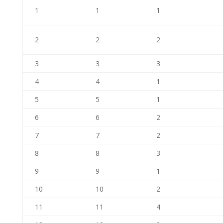
1
1
1
2
2
2
3
3
3
4
4
1
5
5
1
6
6
2
7
7
2
8
8
3
9
9
1
10
10
2
11
11
4