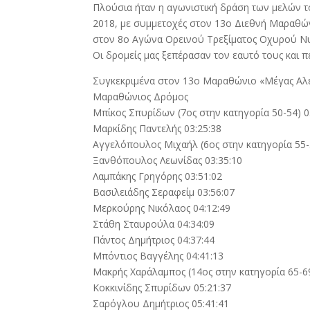
Πλούσια ήταν η αγωνιστική δράση των μελών το
2018, με συμμετοχές στον 13ο Διεθνή Μαραθ
στον 8ο Αγώνα Ορεινού Τρεξίματος Οχυρού Ν
Οι δρομείς μας ξεπέρασαν τον εαυτό τους και πέ
Συγκεκριμένα στον 13ο Μαραθώνιο «Μέγας Αλέ
Μαραθώνιος Δρόμος
Μπίκος Σπυρίδων (7ος στην κατηγορία 50-54) 0
Μαρκίδης Παντελής 03:25:38
Αγγελόπουλος Μιχαήλ (6ος στην κατηγορία 55-
Ξανθόπουλος Λεωνίδας 03:35:10
Λαμπάκης Γρηγόρης 03:51:02
Βασιλειάδης Σεραφείμ 03:56:07
Μερκούρης Νικόλαος 04:12:49
Στάθη Σταυρούλα 04:34:09
Πάντος Δημήτριος 04:37:44
Μπόντιος Βαγγέλης 04:41:13
Μακρής Χαράλαμπος (14ος στην κατηγορία 65-69
Κοκκινίδης Σπυρίδων 05:21:37
Σαρόγλου Δημήτριος 05:41:41