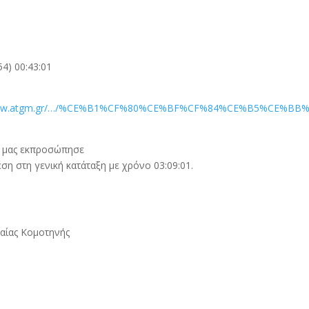
4) 00:43:01
/www.atgm.gr/…/%CE%B1%CF%80%CE%BF%CF%84%CE%B5%CE%BB
ό μας εκπροσώπησε
η στη γενική κατάταξη με χρόνο 03:09:01.
αίας Κομοτηνής